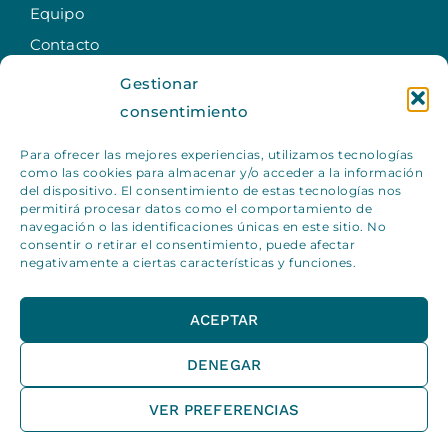
Equipo
Contacto
Gestionar
SERVICIOS
consentimiento
Fisioterapia
Para ofrecer las mejores experiencias, utilizamos tecnologías
Entrenamiento
como las cookies para almacenar y/o acceder a la información
Nutrición deportiva en Getxo
del dispositivo. El consentimiento de estas tecnologías nos
permitirá procesar datos como el comportamiento de
Psicología sanitaria en Getxo
navegación o las identificaciones únicas en este sitio. No
consentir o retirar el consentimiento, puede afectar
Fisioterapia respiratoria
negativamente a ciertas características y funciones.
Tratamiento Indiba
laugangetxo
ACEPTAR
DENEGAR
VER PREFERENCIAS
Laugan ©
Diseño y desarrollo web
EME Digital